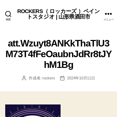
ROCKERS（ ロッカーズ ）ペイン
トスタジオ | 山形県酒田市
検索
メニュー
att.Wzuyt8ANKkThaTlU3
M73T4fFeOaubnJdRr8tJY
hM1Bg
作成者:
rockers
2024年10月11日
投
投
稿
稿
者
日